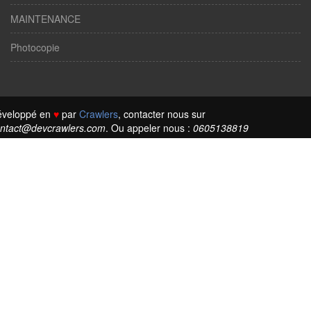
MAINTENANCE
Photocopie
éveloppé en
♥
par
Crawlers
, contacter nous sur
ntact@devcrawlers.com
. Ou appeler nous :
0605138819