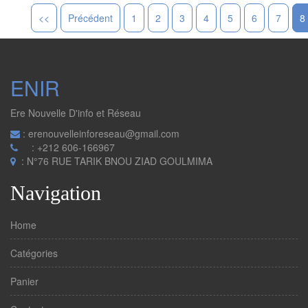
<<
Précédent
1
2
3
4
5
6
7
8
ENIR
Ere Nouvelle D'info et Réseau
: erenouvelleinforeseau@gmail.com
: +212 606-166967
: N°76 RUE TARIK BNOU ZIAD GOULMIMA
Navigation
Home
Catégories
Panier