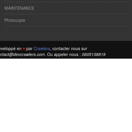
MAINTENANCE
Photocopie
éveloppé en
♥
par
Crawlers
, contacter nous sur
ntact@devcrawlers.com
. Ou appeler nous :
0605138819