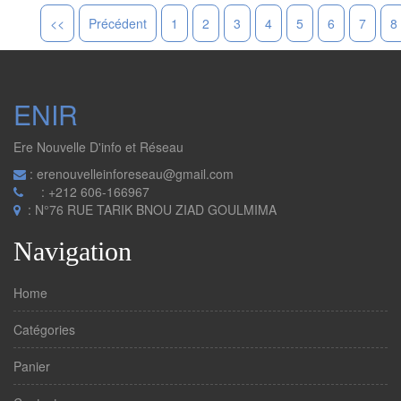
<<
Précédent
1
2
3
4
5
6
7
8
ENIR
Ere Nouvelle D'info et Réseau
: erenouvelleinforeseau@gmail.com
: +212 606-166967
: N°76 RUE TARIK BNOU ZIAD GOULMIMA
Navigation
Home
Catégories
Panier