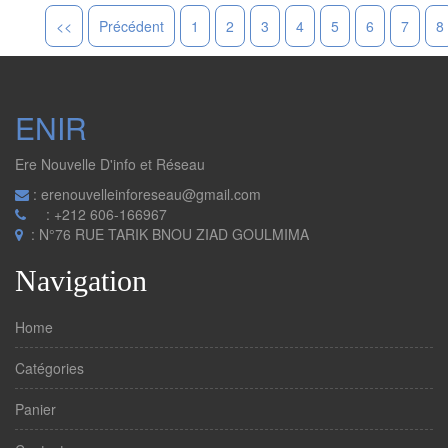
<<
Précédent
1
2
3
4
5
6
7
8
ENIR
Ere Nouvelle D'info et Réseau
: erenouvelleinforeseau@gmail.com
: +212 606-166967
: N°76 RUE TARIK BNOU ZIAD GOULMIMA
Navigation
Home
Catégories
Panier