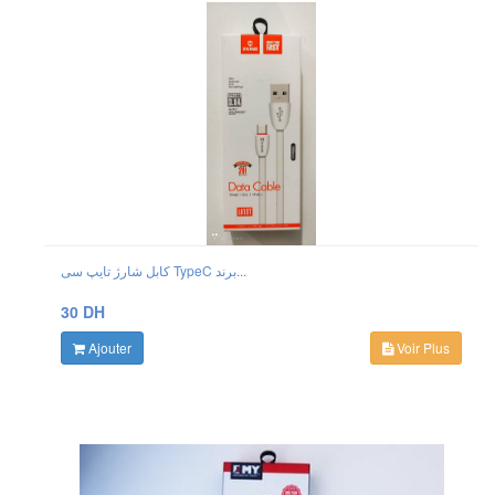
کابل شارژ تایپ سی TypeC برند...
30 DH
Ajouter
Voir Plus