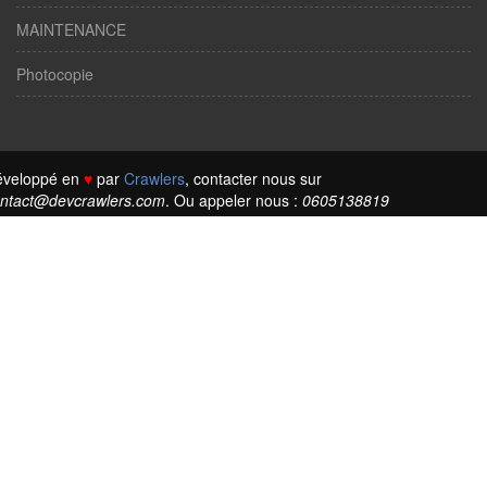
MAINTENANCE
Photocopie
éveloppé en
♥
par
Crawlers
, contacter nous sur
ntact@devcrawlers.com
. Ou appeler nous :
0605138819