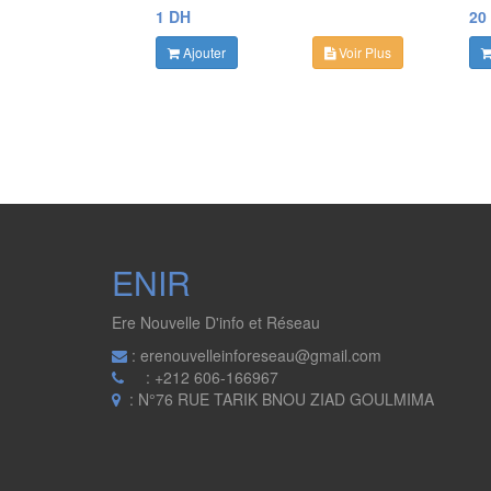
1 DH
20
Ajouter
Voir Plus
ENIR
Ere Nouvelle D'info et Réseau
: erenouvelleinforeseau@gmail.com
: +212 606-166967
: N°76 RUE TARIK BNOU ZIAD GOULMIMA