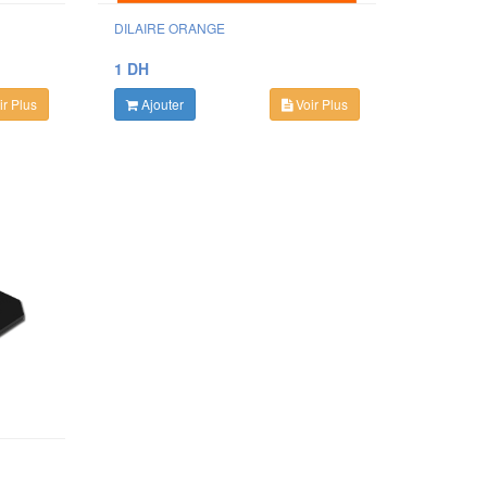
DILAIRE ORANGE
1 DH
r Plus
Ajouter
Voir Plus