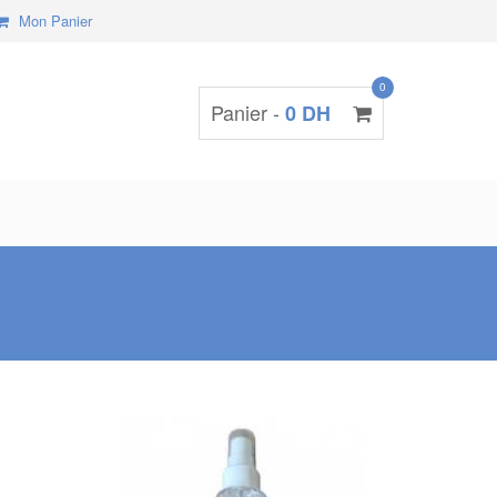
Mon Panier
0
Panier -
0 DH