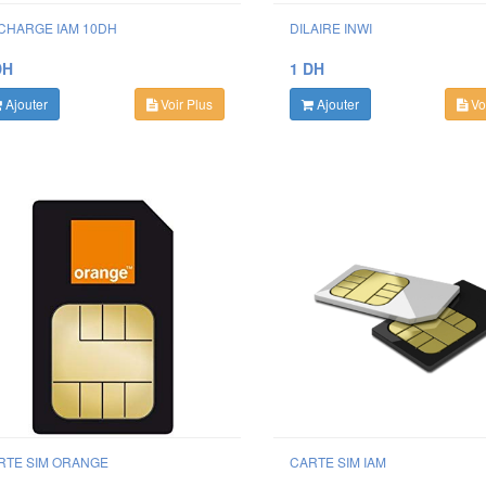
CHARGE IAM 10DH
DILAIRE INWI
DH
1 DH
Ajouter
Voir Plus
Ajouter
Voi
RTE SIM ORANGE
CARTE SIM IAM