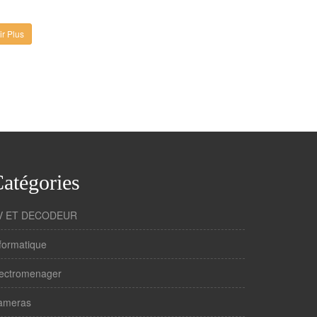
r Plus
atégories
V ET DECODEUR
formatique
lectromenager
ameras