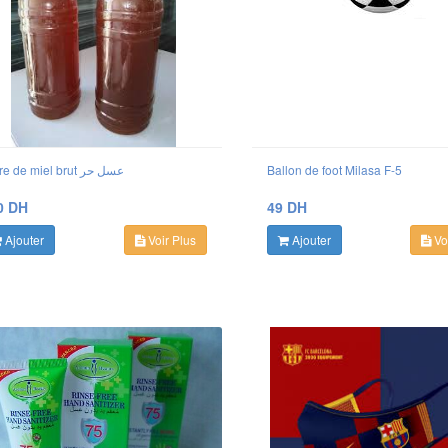
1 litre de miel brut عسل حر
Ballon de foot Milasa F-5
0 DH
49 DH
Ajouter
Voir Plus
Ajouter
Voi