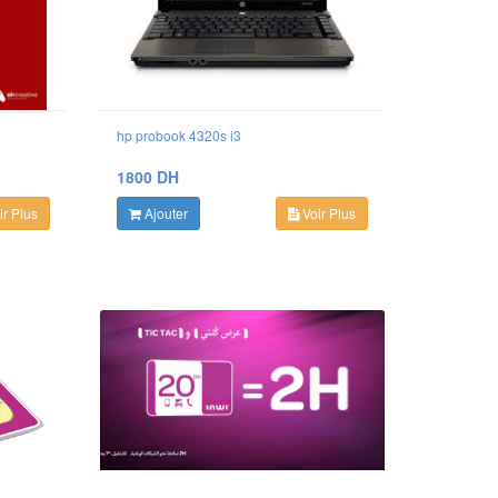
hp probook 4320s i3
1800 DH
r Plus
Ajouter
Voir Plus