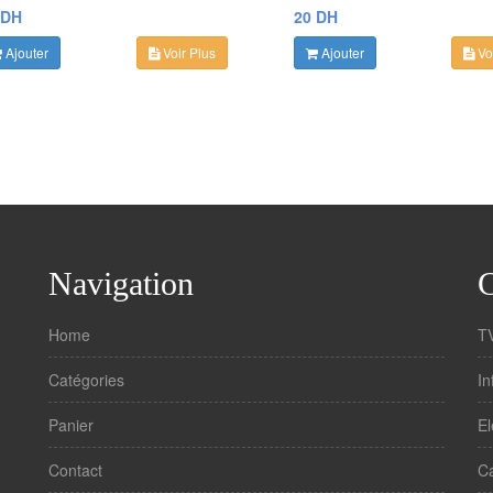
 DH
20 DH
Ajouter
Voir Plus
Ajouter
Voi
Navigation
C
Home
T
Catégories
In
Panier
E
Contact
C