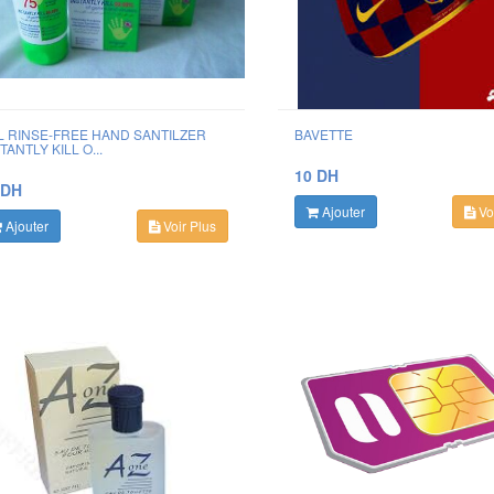
L RINSE-FREE HAND SANTILZER
BAVETTE
TANTLY KILL O...
10 DH
 DH
Ajouter
Voi
Ajouter
Voir Plus