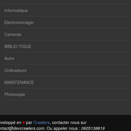
Informatique
Electromenager
Cameras
BIBLIO TIQUE
Autre
Ordinateurs
MAINTENANCE
Photocopie
éveloppé en
♥
par
Crawlers
, contacter nous sur
ntact@devcrawlers.com
. Ou appeler nous :
0605138819