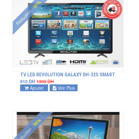
30%
Réduction :
TV LED REVOLUTION GALAXY DH-32S SMART
910 DH
1300 DH
Ajouter
Voir Plus
25%
Réduction :