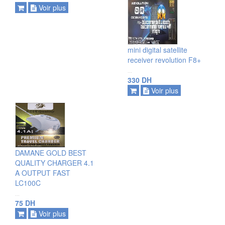
Voir plus
ajouter
mini digital satellite
voir plus
receiver revolution F8+
...
330 DH
Voir plus
ajouter
DAMANE GOLD BEST
voir plus
QUALITY CHARGER 4.1
A OUTPUT FAST
LC100C
...
75 DH
Voir plus