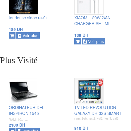
ajouter
ajouter
tendeuse sidoc ra-01
XIAOMI 120W GAN
voir plus
voir plus
CHARGER SET MI
...
189 DH
...
139 DH
Voir plus
Voir plus
Plus Visité
ajouter
ajouter
ORDINATEUR DELL
TV LED REVOLUTION
voir plus
voir plus
INSPIRON 1545
GALAXY DH-32S SMART
ram: 2gb, test2: val2, test3: val3,
RAM: 4Gb, ...
...
2100 DH
910 DH