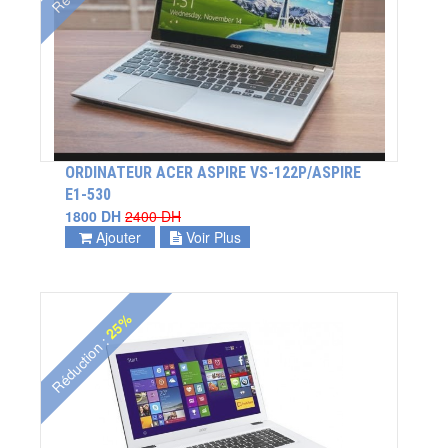
ORDINATEUR ACER ASPIRE VS-122P/ASPIRE
E1-530
1800 DH
2400 DH
Ajouter
Voir Plus
25%
Réduction :