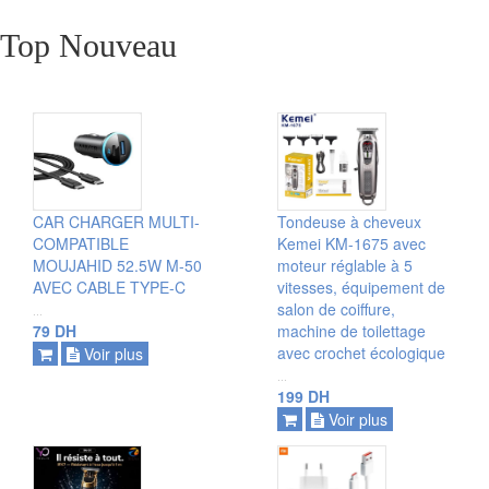
Top Nouveau
ajouter
ajouter
CAR CHARGER MULTI-
Tondeuse à cheveux
voir plus
voir plus
COMPATIBLE
Kemei KM-1675 avec
MOUJAHID 52.5W M-50
moteur réglable à 5
AVEC CABLE TYPE-C
vitesses, équipement de
salon de coiffure,
...
79 DH
machine de toilettage
avec crochet écologique
Voir plus
...
199 DH
Voir plus