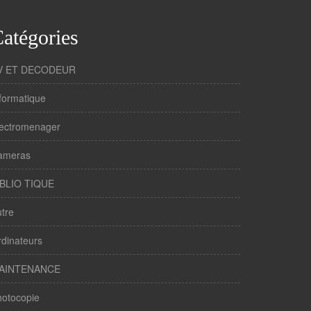
atégories
V ET DECODEUR
formatique
lectromenager
ameras
IBLIO TIQUE
tre
dinateurs
AINTENANCE
hotocopie