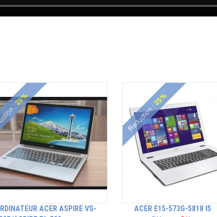
25%
25%
ction :
Réduction :
RDINATEUR ACER ASPIRE VS-
ACER E15-573G-5818 I5