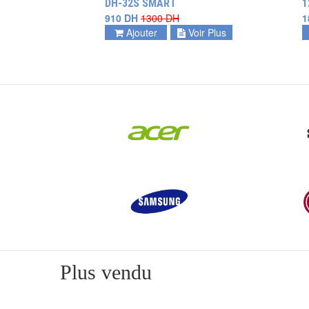
DH-32S SMART
1
910 DH
1300 DH
1
Ajouter
Voir Plus
Plus vendu