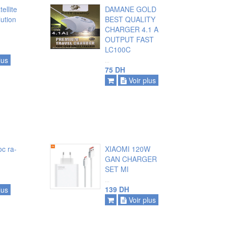
tellite
DAMANE GOLD
lution
BEST QUALITY
CHARGER 4.1 A
OUTPUT FAST
ajouter
LC100C
lus
...
voir plus
75 DH
Voir plus
oc ra-
XIAOMI 120W
GAN CHARGER
SET MI
...
ajouter
139 DH
lus
Voir plus
voir plus