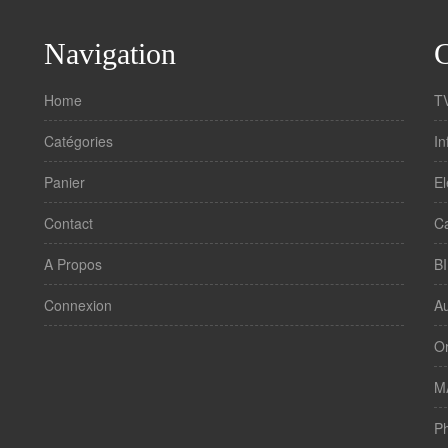
Navigation
C
Home
T
Catégories
In
Panier
E
Contact
C
A Propos
B
Connexion
Au
Or
M
P