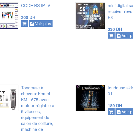
CODE RS IPTV
mini digital sa
receiver revo
...
200 DH
F8+
Voir plus
...
ajouter
ajouter
330 DH
Voir p
voir plus
voir plus
Tondeuse à
tendeuse sid
cheveux Kemei
01
KM-1675 avec
...
moteur réglable à
189 DH
ajouter
ajouter
5 vitesses,
Voir p
équipement de
voir plus
voir plus
salon de coiffure,
machine de