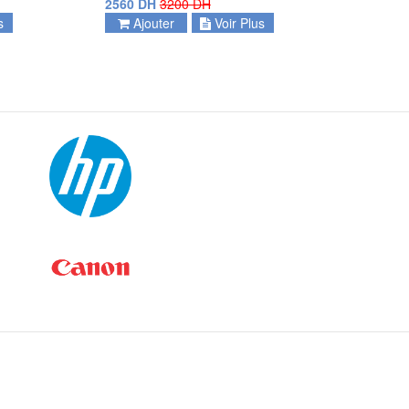
2560 DH
3200 DH
s
Ajouter
Voir Plus