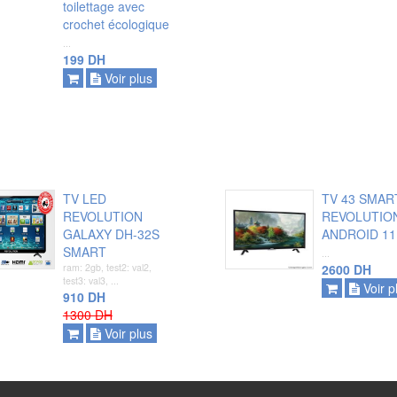
toilettage avec
crochet écologique
...
199 DH
Voir plus
TV LED
TV 43 SMAR
REVOLUTION
REVOLUTIO
GALAXY DH-32S
ANDROID 11
SMART
...
ajouter
ajouter
ram: 2gb, test2: val2,
2600 DH
test3: val3, ...
Voir p
voir plus
voir plus
910 DH
1300 DH
Voir plus