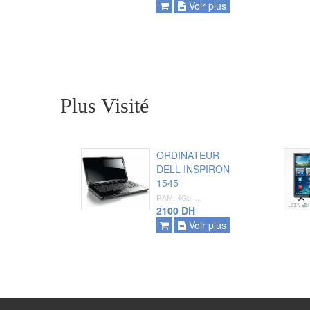
Voir plus
Plus Visité
ORDINATEUR
DELL INSPIRON
1545
RAM: 4Gb, ...
ajouter
2100 DH
Voir plus
voir plus