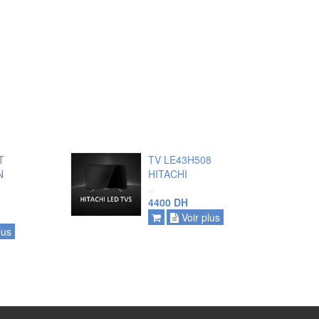
T
TV LE43H508
N
HITACHI
...
4400 DH
ajouter
Voir plus
lus
voir plus