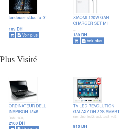
ajouter
ajouter
tendeuse sidoc ra-01
XIAOMI 120W GAN
voir plus
voir plus
CHARGER SET MI
...
189 DH
...
139 DH
Voir plus
Voir plus
Plus Visité
ajouter
ajouter
ORDINATEUR DELL
TV LED REVOLUTION
voir plus
voir plus
INSPIRON 1545
GALAXY DH-32S SMART
ram: 2gb, test2: val2, test3: val3,
RAM: 4Gb, ...
...
2100 DH
910 DH