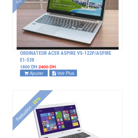
ORDINATEUR ACER ASPIRE VS-122P/ASPIRE
E1-530
1800 DH
2400 DH
Ajouter
Voir Plus
25%
Réduction :