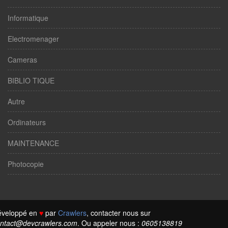
Informatique
Electromenager
Cameras
BIBLIO TIQUE
Autre
Ordinateurs
MAINTENANCE
Photocopie
éveloppé en
♥
par
Crawlers
, contacter nous sur
ntact@devcrawlers.com
. Ou appeler nous :
0605138819