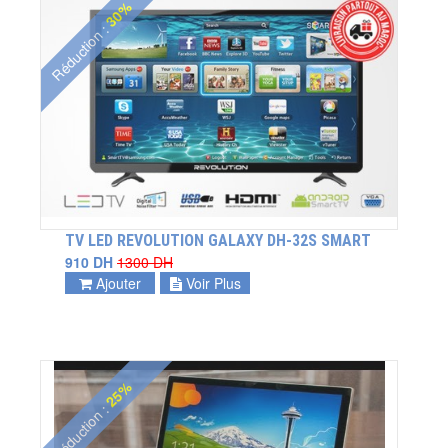
30%
Réduction :
TV LED REVOLUTION GALAXY DH-32S SMART
910 DH
1300 DH
Ajouter
Voir Plus
25%
Réduction :