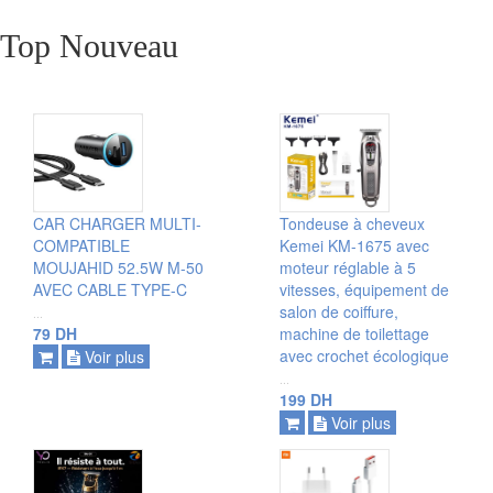
Top Nouveau
ajouter
ajouter
CAR CHARGER MULTI-
Tondeuse à cheveux
voir plus
voir plus
COMPATIBLE
Kemei KM-1675 avec
MOUJAHID 52.5W M-50
moteur réglable à 5
AVEC CABLE TYPE-C
vitesses, équipement de
salon de coiffure,
...
79 DH
machine de toilettage
avec crochet écologique
Voir plus
...
199 DH
Voir plus