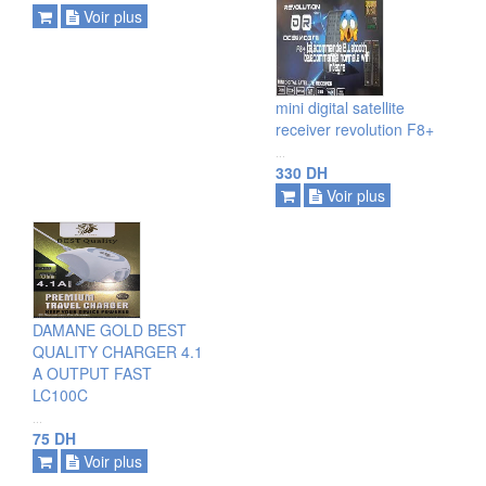
Voir plus
ajouter
mini digital satellite
voir plus
receiver revolution F8+
...
330 DH
Voir plus
ajouter
DAMANE GOLD BEST
voir plus
QUALITY CHARGER 4.1
A OUTPUT FAST
LC100C
...
75 DH
Voir plus