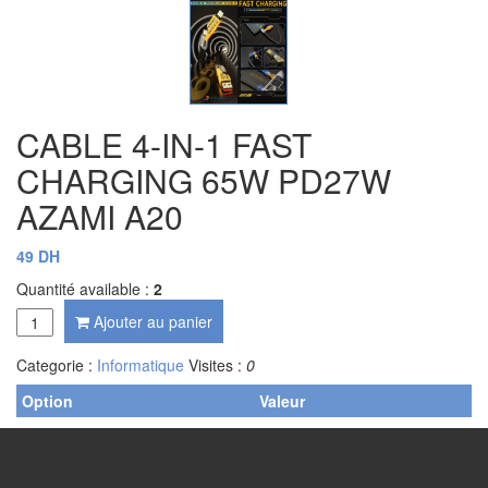
CABLE 4-IN-1 FAST
CHARGING 65W PD27W
AZAMI A20
49 DH
Quantité available :
2
Ajouter au panier
Categorie :
Informatique
Visites :
0
Option
Valeur