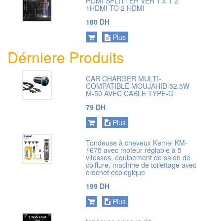
HDMI SPLITTER VER 1.4 1*2
1HDMI TO 2 HDMI
180 DH
Plus
Dérniere Produits
CAR CHARGER MULTI-
COMPATIBLE MOUJAHID 52.5W
M-50 AVEC CABLE TYPE-C
79 DH
Plus
Tondeuse à cheveux Kemei KM-
1675 avec moteur réglable à 5
vitesses, équipement de salon de
coiffure, machine de toilettage avec
crochet écologique
199 DH
Plus