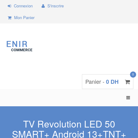
Connexion
S'inscrire
Mon Panier
0
Panier -
0 DH
Toggle
naviga
TV Revolution LED 50
SMART+ Android 13+TNT+