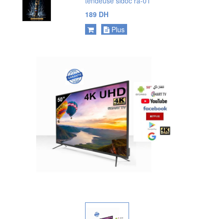
tendeuse sidoc ra-01
189 DH
Plus