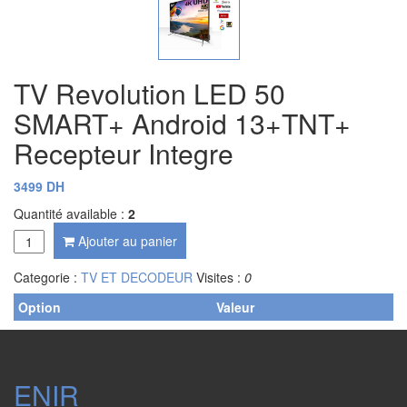
TV Revolution LED 50
SMART+ Android 13+TNT+
Recepteur Integre
3499 DH
Quantité available :
2
Ajouter au panier
Categorie :
TV ET DECODEUR
Visites :
0
Option
Valeur
ENIR