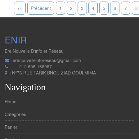
<<
Précédent
1
2
3
4
5
6
7
8
ENIR
Ere Nouvelle D'info et Réseau
: erenouvelleinforeseau@gmail.com
: +212 606-166967
: N°76 RUE TARIK BNOU ZIAD GOULMIMA
Navigation
Home
Catégories
Panier