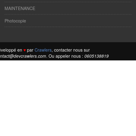
MAINTENANCE
Photocopie
éveloppé en
♥
par
Crawlers
, contacter nous sur
ntact@devcrawlers.com
. Ou appeler nous :
0605138819